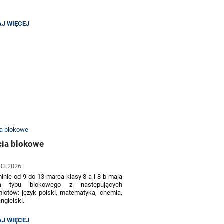
klasy
1 – 8 godz. 17.00 – 17.30
–
spotkanie z wychowawcami w klasach;
ANIE
J WIĘCEJ
nauczyciele przedmiotowi będą dostępni
YCIELAMI:
od godziny
17.00 – 19.30
ania z nauczycielami przedmiotowymi
 się w formule otwartej.
cia blokowe
03.2026
inie od 9 do 13 marca klasy 8 a i 8 b mają
ia typu blokowego z następujących
iotów: język polski, matematyka, chemia,
angielski.
ia blokowe mają na celu przygotowanie
IA
J WIĘCEJ