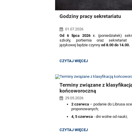
Godziny pracy sekretariatu
01.07.2026
Od 6 lipca 2026 r.
(poniedziałek) sekr
szkoły, portiernia oraz sekretariat 
językowej będzie czynny
od 8.00 do 14.00.
GODZINY
CZYTAJ WIĘCEJ
PRACY
SEKRETARIATU:
Terminy związane z klasyfikacj
końcoworoczną
29.05.2026
2 czerwca
– podanie do Librusa oc
proponowanych;
4, 5 czerwca
- dni wolne od nauki;
10 czerwca
– spotkanie z rodzicami
TERMINY
CZYTAJ WIĘCEJ
17 czerwca
– wystawienie ocen