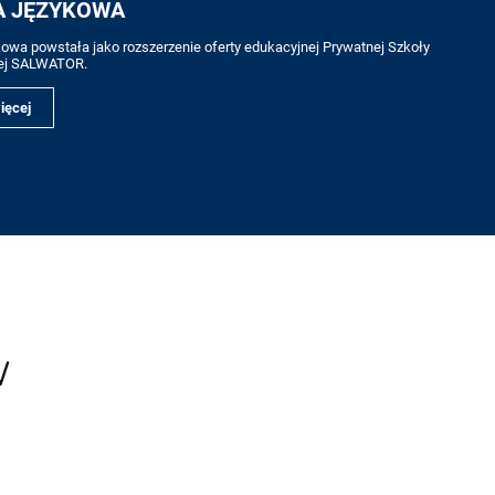
A JĘZYKOWA
kowa powstała jako rozszerzenie oferty edukacyjnej Prywatnej Szkoły
ej SALWATOR.
ięcej
w