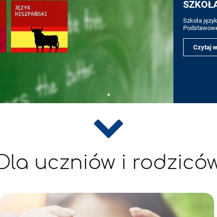
SZKOŁ
Szkoła języ
Podstawow
Czytaj w
Dla uczniów i rodzicó