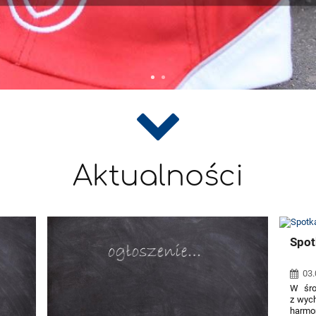
Aktualności
Spot
03.
W śro
z wyc
harmo