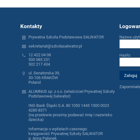
Kontakty
Logowa
Prywatna Szkoła Podstawowa SALWATOR
Nazwa użyt
sekretariat@szkolasalwator.pl
12 422 04 08
Hasło:
500 085 231
502 217 434
ul. Senatorska 39,
30-106 KRAKÓW
Poland
Zapomniałe
ALUMNUS sp. z o.o. (właściciel Prywatnej Szkoły
Podstawowej Salwator)
ING Bank Śląski S.A. 80 1050 1445 1000 0023
4280 8371
(na przelewie prosimy podawać imię i nazwisko
dziecka)
Informacje o wpłatach czesnego:
księgowość Prywatnej Szkoły SALWATOR
p. Anna Palonek