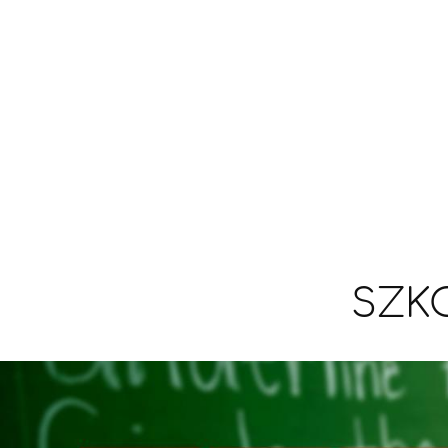
ZWIĄZANE
końcoworocznych;
Z
KLASYFIKACJĄ
19 czerwca
– Rada Klasyfikacyjna d
KOŃCOWOROCZNĄ:
klas 1 – 8;
22 – 25 czerwca
– dni projektowe dl
4 - 8;
23 czerwca
– uroczys
SZK