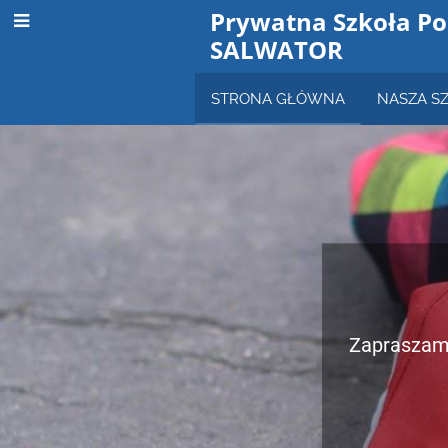
Prywatna Szkoła P
SALWATOR
STRONA GŁÓWNA
NASZA S
STRONA
GŁÓWNA
Zapraszamy