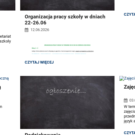
SPOTK
CZYTA
Organizacja pracy szkoły w dniach
Z
22-26.06
NAUCZ
12.06.2026
Spotk
etariat
odbędą
szkoły
ORGANIZACJA
CZYTAJ WIĘCEJ
PRACY
SZKOŁY
W
DNIACH
22-
ą
Zaję
26.06:
03.
en
W term
zajęc
przedm
język 
;
Zajęc
ZAJĘC
CZYTA
Podziękowania