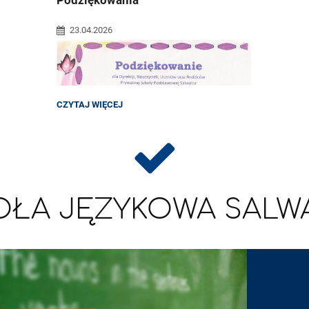
uczni
BLOK
codzie
la
23.04.2026
Wszys
zainte
a klas
PODZIĘKOWANIA:
CZYTAJ WIĘCEJ
OŁA JĘZYKOWA SALW