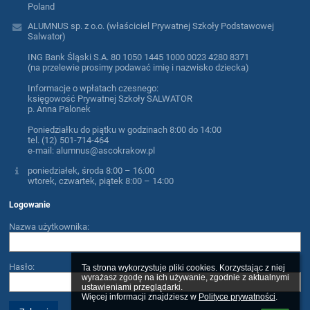
Poland
ALUMNUS sp. z o.o. (właściciel Prywatnej Szkoły Podstawowej
Salwator)
ING Bank Śląski S.A. 80 1050 1445 1000 0023 4280 8371
(na przelewie prosimy podawać imię i nazwisko dziecka)
Informacje o wpłatach czesnego:
księgowość Prywatnej Szkoły SALWATOR
p. Anna Palonek
Poniedziałku do piątku w godzinach 8:00 do 14:00
tel. (12) 501-714-464
e-mail: alumnus@ascokrakow.pl
poniedziałek, środa 8:00 – 16:00
wtorek, czwartek, piątek 8:00 – 14:00
Logowanie
Nazwa użytkownika:
Hasło:
Ta strona wykorzystuje pliki cookies. Korzystając z niej 
wyrażasz zgodę na ich używanie, zgodnie z aktualnymi 
ustawieniami przeglądarki.

Więcej informacji znajdziesz w 
Polityce prywatności
.