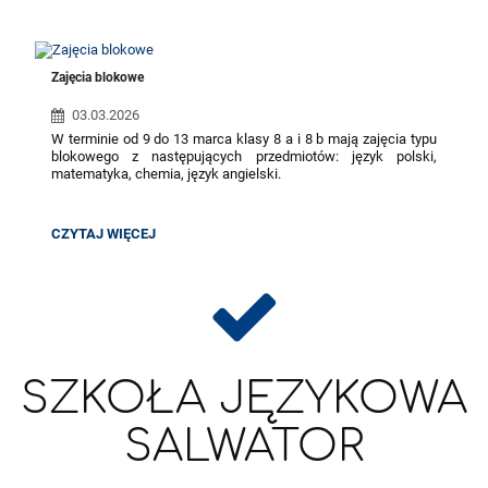
Zajęcia blokowe
03.03.2026
W terminie od 9 do 13 marca klasy 8 a i 8 b mają zajęcia typu
blokowego z następujących przedmiotów: język polski,
matematyka, chemia, język angielski.
Zajęcia blokowe mają na celu przygotowanie uczniów
do Egzaminu Ósmoklasisty. Lekcje codziennie odbywają się
ZAJĘCIA
CZYTAJ WIĘCEJ
od 8.15 do 13.55.
BLOKOWE:
Wszystkie pozostałe przedmioty i kółka zainteresowań są
odwołane.
SZKOŁA JĘZYKOWA
SALWATOR