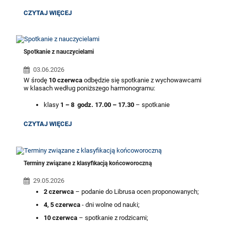
ORGANIZACJA
CZYTAJ WIĘCEJ
PRACY
SZKOŁY
W
DNIACH
22-
Spotkanie z nauczycielami
26.06:
03.06.2026
W środę
10 czerwca
odbędzie się
spotkanie z wychowawcami
w klasach według poniższego harmonogramu:
klasy
1 – 8 godz. 17.00 – 17.30
– spotkanie
z wychowawcami w klasach;
SPOTKANIE
CZYTAJ WIĘCEJ
nauczyciele przedmiotowi będą dostępni od godziny
Z
17.00 – 19.30
NAUCZYCIELAMI:
Spotkania z nauczycielami przedmiotowymi odbędą się w
formule otwartej.
Terminy związane z klasyfikacją końcoworoczną
29.05.2026
2 czerwca
– podanie do Librusa ocen proponowanych;
4, 5 czerwca
- dni wolne od nauki;
10 czerwca
– spotkanie z rodzicami;