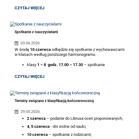
ORGANIZACJA
CZYTAJ WIĘCEJ
PRACY
SZKOŁY
W
DNIACH
22-
Spotkanie z nauczycielami
26.06:
03.06.2026
W środę
10 czerwca
odbędzie się
spotkanie z wychowawcami
w klasach według poniższego harmonogramu:
klasy
1 – 8 godz. 17.00 – 17.30
– spotkanie
z wychowawcami w klasach;
SPOTKANIE
CZYTAJ WIĘCEJ
nauczyciele przedmiotowi będą dostępni od godziny
Z
17.00 – 19.30
NAUCZYCIELAMI:
Spotkania z nauczycielami przedmiotowymi odbędą się w
formule otwartej.
Terminy związane z klasyfikacją końcoworoczną
29.05.2026
2 czerwca
– podanie do Librusa ocen proponowanych;
4, 5 czerwca
- dni wolne od nauki;
10 czerwca
– spotkanie z rodzicami;