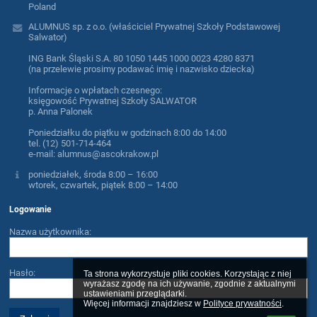
Poland
ALUMNUS sp. z o.o. (właściciel Prywatnej Szkoły Podstawowej
Salwator)
ING Bank Śląski S.A. 80 1050 1445 1000 0023 4280 8371
(na przelewie prosimy podawać imię i nazwisko dziecka)
Informacje o wpłatach czesnego:
księgowość Prywatnej Szkoły SALWATOR
p. Anna Palonek
Poniedziałku do piątku w godzinach 8:00 do 14:00
tel. (12) 501-714-464
e-mail: alumnus@ascokrakow.pl
poniedziałek, środa 8:00 – 16:00
wtorek, czwartek, piątek 8:00 – 14:00
Logowanie
Nazwa użytkownika:
Hasło:
Ta strona wykorzystuje pliki cookies. Korzystając z niej 
wyrażasz zgodę na ich używanie, zgodnie z aktualnymi 
ustawieniami przeglądarki.

Więcej informacji znajdziesz w 
Polityce prywatności
.