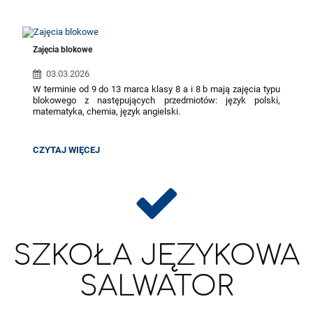
Zajęcia blokowe
03.03.2026
W terminie od 9 do 13 marca klasy 8 a i 8 b mają zajęcia typu
blokowego z następujących przedmiotów: język polski,
matematyka, chemia, język angielski.
Zajęcia blokowe mają na celu przygotowanie uczniów
do Egzaminu Ósmoklasisty. Lekcje codziennie odbywają się
ZAJĘCIA
CZYTAJ WIĘCEJ
od 8.15 do 13.55.
BLOKOWE:
Wszystkie pozostałe przedmioty i kółka zainteresowań są
odwołane.
SZKOŁA JĘZYKOWA
SALWATOR